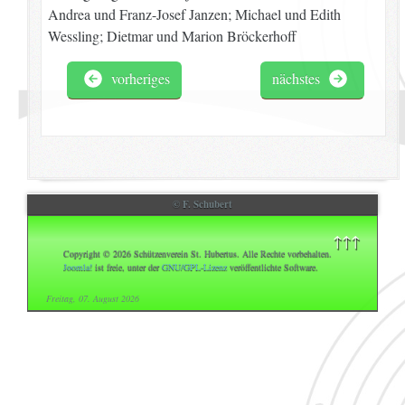
Andrea und Franz-Josef Janzen; Michael und Edith
Wessling; Dietmar und Marion Bröckerhoff
vorheriges
nächstes
© F. Schubert
↑↑↑
Copyright © 2026 Schützenverein St. Hubertus. Alle Rechte vorbehalten.
Joomla!
ist freie, unter der
GNU/GPL-Lizenz
veröffentlichte Software.
Freitag, 07. August 2026