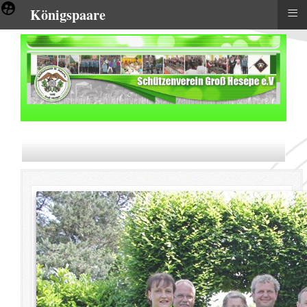
≡
Königspaare