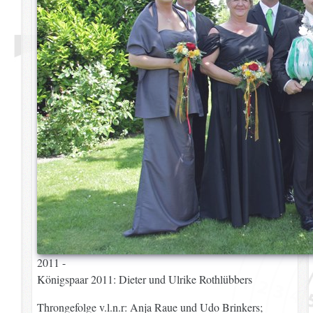
2011 -
Königspaar 2011: Dieter und Ulrike Rothlübbers
Throngefolge v.l.n.r: Anja Raue und Udo Brinkers;