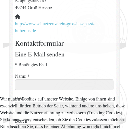
Kolpingstraße 43
49744 Groß Hesepe
Website:
http://www.schuetzenverein-grosshesepe-st-
hubertus.de
Kontaktformular
Eine E-Mail senden
*
Benötigtes Feld
Name
*
E-Mail
*
Wir nutzen Cookies auf unserer Website. Einige von ihnen sind
essenziell für den Betrieb der Seite, während andere uns helfen, diese
Website und die Nutzererfahrung zu verbessern (Tracking Cookies).
Sie können selbst entscheiden, ob Sie die Cookies zulassen möchten.
Betreff
*
Bitte beachten Sie, dass bei einer Ablehnung womöglich nicht mehr