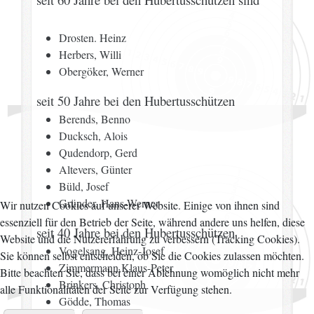
Drosten. Heinz
Herbers, Willi
Obergöker, Werner
seit 50 Jahre bei den Hubertusschützen
Berends, Benno
Ducksch, Alois
Qudendorp, Gerd
Altevers, Günter
Büld, Josef
Gründer, Hans-Werner
Wir nutzen Cookies auf unserer Website. Einige von ihnen sind
essenziell für den Betrieb der Seite, während andere uns helfen, diese
seit 40 Jahre bei den Hubertusschützen
Website und die Nutzererfahrung zu verbessern (Tracking Cookies).
Vogelsang, Heinz-Josef
Sie können selbst entscheiden, ob Sie die Cookies zulassen möchten.
Zimmermann,Klaus-Peter
Bitte beachten Sie, dass bei einer Ablehnung womöglich nicht mehr
Brinkers, Christoph
alle Funktionalitäten der Seite zur Verfügung stehen.
Gödde, Thomas